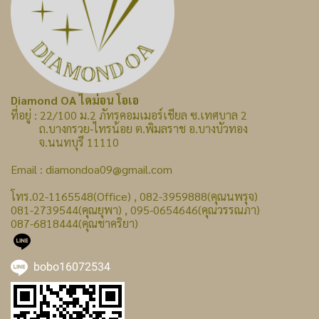
Diamond OA ไดม่อน โอเอ
ที่อยู่ : 22/100 ม.2 ภัทรคอมเมอร์เชียล ซ.เทศบาล 2
ถ.บางกรวย-ไทรน้อย ต.พิมลราช อ.บางบัวทอง
จ.นนทบุรี 11110
Email : diamondoa09@gmail.com
โทร.02-1165548(Office) , 082-3959888(คุณนพรุจ)
081-2739544(คุณยุพา) , 095-0654646(คุณวรรณภา)
087-6818444(คุณชาคริยา)
bobo16072534