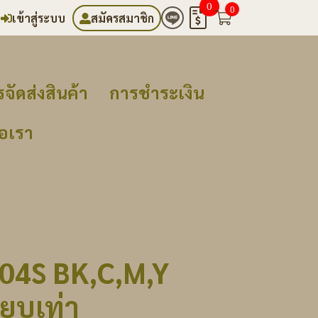
0
0
เข้าสู่ระบบ
สมัครสมาชิก
จัดส่งสินค้า
การชำระเงิน
่อเรา
04S BK,C,M,Y
ียบเท่า