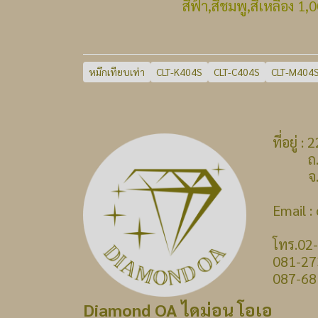
สีฟ้า,สีชมพู,สีเหลือง 1,00
หมึกเทียบเท่า
CLT-K404S
CLT-C404S
CLT-M404
ที่อยู่
ถ.บางก
จ.นนท
Email 
โทร.02
081-27
087-68
Diamond OA ไดม่อน โอเอ