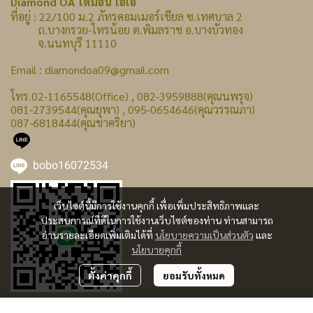
Diamond OA ไดม่อน โอเอ
ที่อยู่ : 22/100 ม.2 ภัทรคอมเมอร์เชียล ซ.เทศบาล 2
ถ.บางกรวย-ไทรน้อย ต.พิมลราช อ.บางบัวทอง
จ.นนทบุรี 11110
Email : diamondoa09@gmail.com
โทร.02-1165548(Office) , 082-3959888(คุณนพรุจ)
081-2739544(คุณยุพา) , 095-0654646(คุณวรรณภา)
087-6818444(คุณชาคริยา)
bobo16072534
เว็บไซต์นี้มีการใช้งานคุกกี้ เพื่อเพิ่มประสิทธิภาพและ
ประสบการณ์ที่ดีในการใช้งานเว็บไซต์ของท่าน ท่านสามารถ
อ่านรายละเอียดเพิ่มเติมได้ที่
นโยบายความเป็นส่วนตัว
และ
นโยบายคุกกี้
ตั้งค่าคุกกี้
ยอมรับทั้งหมด