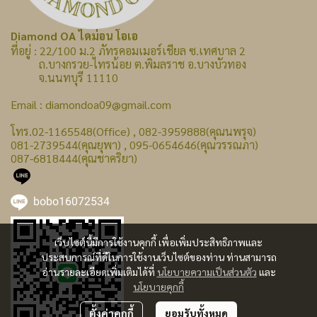
Diamond OA ไดม่อน โอเอ
ที่อยู่ : 22/100 ม.2 ภัทรคอมเมอร์เชียล ซ.เทศบาล 2
ถ.บางกรวย-ไทรน้อย ต.พิมลราช อ.บางบัวทอง
จ.นนทบุรี 11110
Email : diamondoa09@gmail.com
โทร.02-1165548(Office) , 082-3959888(คุณนพรุจ)
081-2739544(คุณยุพา) , 095-0654646(คุณวรรณภา)
087-6818444(คุณชาคริยา)
bobo16072534
เว็บไซต์นี้มีการใช้งานคุกกี้ เพื่อเพิ่มประสิทธิภาพและ
ประสบการณ์ที่ดีในการใช้งานเว็บไซต์ของท่าน ท่านสามารถ
อ่านรายละเอียดเพิ่มเติมได้ที่
นโยบายความเป็นส่วนตัว
และ
นโยบายคุกกี้
ตั้งค่าคุกกี้
ยอมรับทั้งหมด