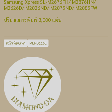
Samsung Xpress SL-M2676FH/ M2876HN/
M2626D/ M2826ND/ M2875ND/ M2885FW
ปริมาณการพิมพ์ 3,000 แผ่น
หมึกเทียบเท่า
MLT-D116L