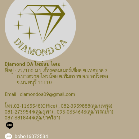
Diamond OA ไดม่อน โอเอ
ที่อยู่ : 22/100 ม.2 ภัทรคอมเมอร์เชียล ซ.เทศบาล 2
ถ.บางกรวย-ไทรน้อย ต.พิมลราช อ.บางบัวทอง
จ.นนทบุรี 11110
Email : diamondoa09@gmail.com
โทร.02-1165548(Office) , 082-3959888(คุณนพรุจ)
081-2739544(คุณยุพา) , 095-0654646(คุณวรรณภา)
087-6818444(คุณชาคริยา)
bobo16072534