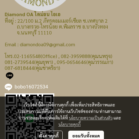
Diamond OA ไดม่อน โอเอ
ที่อยู่ : 22/100 ม.2 ภัทรคอมเมอร์เชียล ซ.เทศบาล 2
ถ.บางกรวย-ไทรน้อย ต.พิมลราช อ.บางบัวทอง
จ.นนทบุรี 11110
Email : diamondoa09@gmail.com
โทร.02-1165548(Office) , 082-3959888(คุณนพรุจ)
081-2739544(คุณยุพา) , 095-0654646(คุณวรรณภา)
087-6818444(คุณชาคริยา)
bobo16072534
เว็บไซต์นี้มีการใช้งานคุกกี้ เพื่อเพิ่มประสิทธิภาพและ
ประสบการณ์ที่ดีในการใช้งานเว็บไซต์ของท่าน ท่านสามารถ
อ่านรายละเอียดเพิ่มเติมได้ที่
นโยบายความเป็นส่วนตัว
และ
นโยบายคุกกี้
ตั้งค่าคุกกี้
ยอมรับทั้งหมด