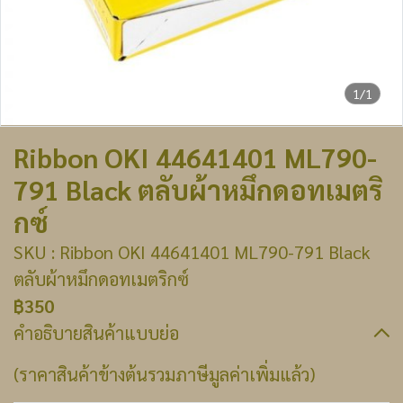
1/1
Ribbon OKI 44641401 ML790-
791 Black ตลับผ้าหมึกดอทเมตริ
กซ์
SKU : Ribbon OKI 44641401 ML790-791 Black
ตลับผ้าหมึกดอทเมตริกซ์
฿350
คำอธิบายสินค้าแบบย่อ
(ราคาสินค้าข้างต้นรวมภาษีมูลค่าเพิ่มแล้ว)