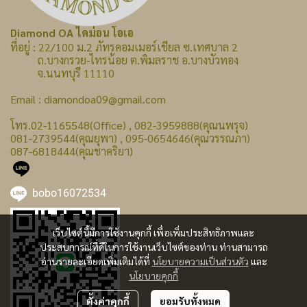
Diamond OA ไดม่อน โอเอ
ที่อยู่ : 22/100 ม.2 ภัทรคอมเมอร์เชียล ซ.เทศบาล 2
ถ.บางกรวย-ไทรน้อย ต.พิมลราช อ.บางบัวทอง
จ.นนทบุรี 11110
Email : diamondoa09@gmail.com
โทร.02-1165548(Office) , 082-3959888(คุณนพรุจ)
081-2739544(คุณยุพา) , 095-0654646(คุณวรรณภา)
087-6818444(คุณชาคริยา)
bobo16072534
เว็บไซต์นี้มีการใช้งานคุกกี้ เพื่อเพิ่มประสิทธิภาพและ
ประสบการณ์ที่ดีในการใช้งานเว็บไซต์ของท่าน ท่านสามารถ
อ่านรายละเอียดเพิ่มเติมได้ที่
นโยบายความเป็นส่วนตัว
และ
นโยบายคุกกี้
ตั้งค่าคุกกี้
ยอมรับทั้งหมด