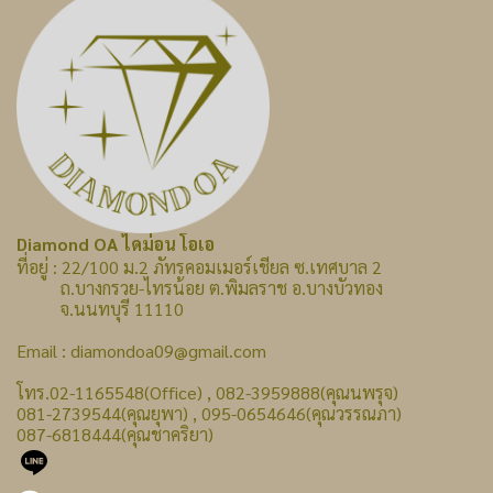
Diamond OA ไดม่อน โอเอ
ที่อยู่ : 22/100 ม.2 ภัทรคอมเมอร์เชียล ซ.เทศบาล 2
ถ.บางกรวย-ไทรน้อย ต.พิมลราช อ.บางบัวทอง
จ.นนทบุรี 11110
Email : diamondoa09@gmail.com
โทร.02-1165548(Office) , 082-3959888(คุณนพรุจ)
081-2739544(คุณยุพา) , 095-0654646(คุณวรรณภา)
087-6818444(คุณชาคริยา)