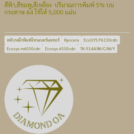
สีฟ้า,สีชมพู,สีเหลือง ปริมาณการพิมพ์ 5% บน
กระดาษ A4 ใช้ได้ 5,000 แผ่น
ตลับหมึกพิมพ์โทนเนอร์เลเซอร์
Kyocera
EcoSYS P6130cdn
Ecosys m6030cdn
Ecosys 6530cdn
TK-5144 BK/C/M/Y