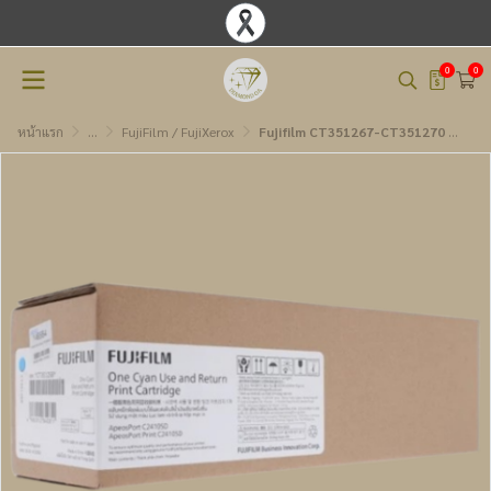
0
0
หน้าแรก
...
FujiFilm / FujiXerox
Fujifilm CT351267-CT351270 BK,C,M,Y ตลับหมึกโทนเนอร์