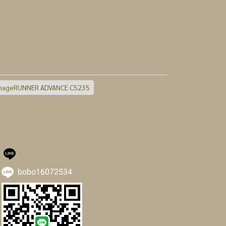
mageRUNNER ADVANCE C5235
bobo16072534