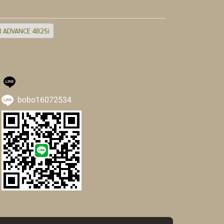
 ADVANCE 4825i
bobo16072534