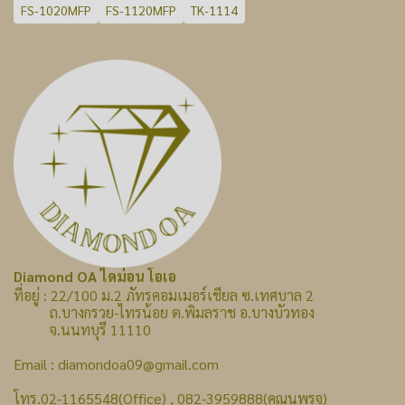
FS-1020MFP
FS-1120MFP
TK-1114
Diamond OA ไดม่อน โอเอ
ที่อยู่ : 22/100 ม.2 ภัทรคอมเมอร์เชียล ซ.เทศบาล 2
ถ.บางกรวย-ไทรน้อย ต.พิมลราช อ.บางบัวทอง
จ.นนทบุรี 11110
Email : diamondoa09@gmail.com
โทร.02-1165548(Office) , 082-3959888(คุณนพรุจ)