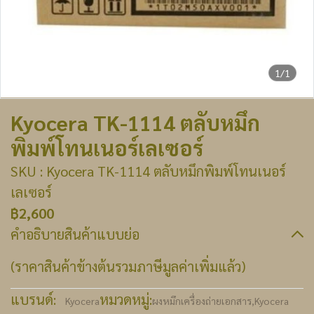
1/1
Kyocera TK-1114 ตลับหมึก
พิมพ์โทนเนอร์เลเซอร์
SKU : Kyocera TK-1114 ตลับหมึกพิมพ์โทนเนอร์
เลเซอร์
฿2,600
คำอธิบายสินค้าแบบย่อ
(ราคาสินค้าข้างต้นรวมภาษีมูลค่าเพิ่มแล้ว)
แบรนด์:
หมวดหมู่:
Kyocera
ผงหมึกเครื่องถ่ายเอกสาร
,
Kyocera