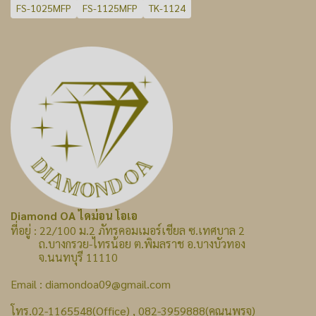
FS-1025MFP
FS-1125MFP
TK-1124
Diamond OA ไดม่อน โอเอ
ที่อยู่ : 22/100 ม.2 ภัทรคอมเมอร์เชียล ซ.เทศบาล 2
ถ.บางกรวย-ไทรน้อย ต.พิมลราช อ.บางบัวทอง
จ.นนทบุรี 11110
Email : diamondoa09@gmail.com
โทร.02-1165548(Office) , 082-3959888(คุณนพรุจ)