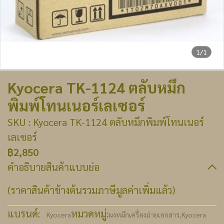
1/1
Kyocera TK-1124 ตลับหมึก
พิมพ์โทนเนอร์เลเซอร์
SKU : Kyocera TK-1124 ตลับหมึกพิมพ์โทนเนอร์
เลเซอร์
฿2,850
คำอธิบายสินค้าแบบย่อ
(ราคาสินค้าข้างต้นรวมภาษีมูลค่าเพิ่มแล้ว)
แบรนด์:
หมวดหมู่:
Kyocera
ผงหมึกเครื่องถ่ายเอกสาร
,
Kyocera