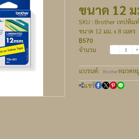
ขนาด 12 มม
SKU : Brother เทปพิมพ์อ
ขนาด 12 มม. x 8 เมตร
฿570
จำนวน
เพิ่มลงตะกร้า
แบรนด์:
หมวดหมู่
Brother
แชร์