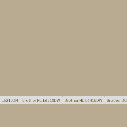
L-L5210DN
Brother HL-L6210DW
Brother HL-L6415DW
Brother D