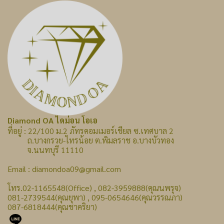
Diamond OA ไดม่อน โอเอ
ที่อยู่ : 22/100 ม.2 ภัทรคอมเมอร์เชียล ซ.เทศบาล 2
ถ.บางกรวย-ไทรน้อย ต.พิมลราช อ.บางบัวทอง
จ.นนทบุรี 11110
Email : diamondoa09@gmail.com
โทร.02-1165548(Office) , 082-3959888(คุณนพรุจ)
081-2739544(คุณยุพา) , 095-0654646(คุณวรรณภา)
087-6818444(คุณชาคริยา)