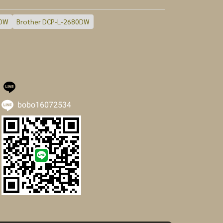
0DW
Brother DCP-L-2680DW
bobo16072534