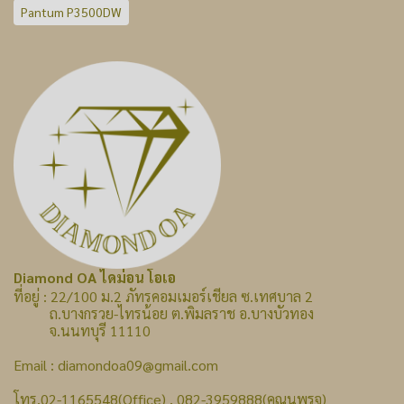
Pantum P3500DW
Diamond OA ไดม่อน โอเอ
ที่อยู่ : 22/100 ม.2 ภัทรคอมเมอร์เชียล ซ.เทศบาล 2
ถ.บางกรวย-ไทรน้อย ต.พิมลราช อ.บางบัวทอง
จ.นนทบุรี 11110
Email : diamondoa09@gmail.com
โทร.02-1165548(Office) , 082-3959888(คุณนพรุจ)