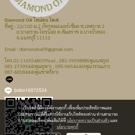
Diamond OA ไดม่อน โอเอ
ที่อยู่ : 22/100 ม.2 ภัทรคอมเมอร์เชียล ซ.เทศบาล 2
ถ.บางกรวย-ไทรน้อย ต.พิมลราช อ.บางบัวทอง
จ.นนทบุรี 11110
Email : diamondoa09@gmail.com
โทร.02-1165548(Office) , 082-3959888(คุณนพรุจ)
081-2739544(คุณยุพา) , 095-0654646(คุณวรรณภา)
087-6818444(คุณชาคริยา)
bobo16072534
เว็บไซต์นี้มีการใช้งานคุกกี้ เพื่อเพิ่มประสิทธิภาพและ
ประสบการณ์ที่ดีในการใช้งานเว็บไซต์ของท่าน ท่านสามารถ
อ่านรายละเอียดเพิ่มเติมได้ที่
นโยบายความเป็นส่วนตัว
และ
นโยบายคุกกี้