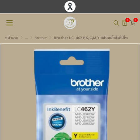
0
0
หน้าแรก
...
Brother
Brother LC-462 BK,C,M,Y ตลับหมึกอิงค์เจ็ท