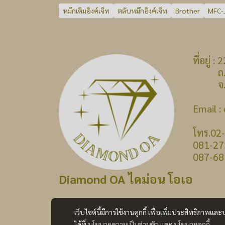
หมึกเติมอิงค์เจ็ท
ตลับหมึกอิงค์เจ็ท
Brother
MFC-
ที่อยู่
ถ.บางก
จ.นนท
Email 
โทร.02
081-27
087-68
Diamond OA ไดม่อน โอเอ
เว็บไซต์นี้มีการใช้งานคุกกี้ เพื่อเพิ่มประสิทธิภาพ
ได้ที่
นโยบายความเป็นส่วนตัว
และ
นโยบายคุกกี้