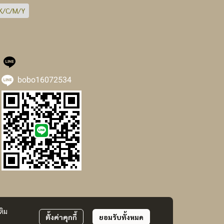
K/C/M/Y
bobo16072534
ติม
ตั้งค่าคุกกี้
ยอมรับทั้งหมด