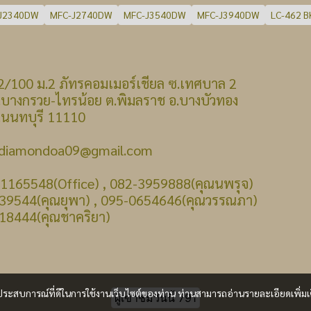
J2340DW
MFC-J2740DW
MFC-J3540DW
MFC-J3940DW
LC-462 B
 : 22/100 ม.2 ภัทรคอมเมอร์เชียล ซ.เทศบาล 2
รวย-ไทรน้อย ต.พิมลราช อ.บางบัวทอง
บุรี 11110
: diamondoa09@gmail.com
-1165548(Office) , 082-3959888(คุณนพรุจ)
39544(คุณยุพา) , 095-0654646(คุณวรรณภา)
18444(คุณชาคริยา)
และประสบการณ์ที่ดีในการใช้งานเว็บไซต์ของท่าน ท่านสามารถอ่านรายละเอียดเพิ่มเ
ผู้เข้าชมวันนี้
791