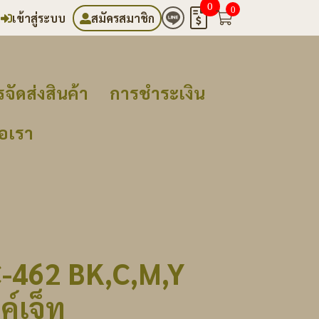
0
0
เข้าสู่ระบบ
สมัครสมาชิก
จัดส่งสินค้า
การชำระเงิน
่อเรา
C-462 BK,C,M,Y
ค์เจ็ท