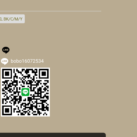
XL BK/C/M/Y
bobo16072534