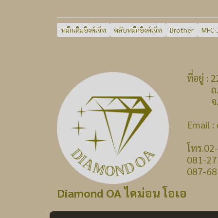
หมึกเติมอิงค์เจ็ท
ตลับหมึกอิงค์เจ็ท
Brother
MFC-
ที่อยู่
ถ.บางก
จ.นนท
Email 
โทร.02
081-27
087-68
Diamond OA ไดม่อน โอเอ