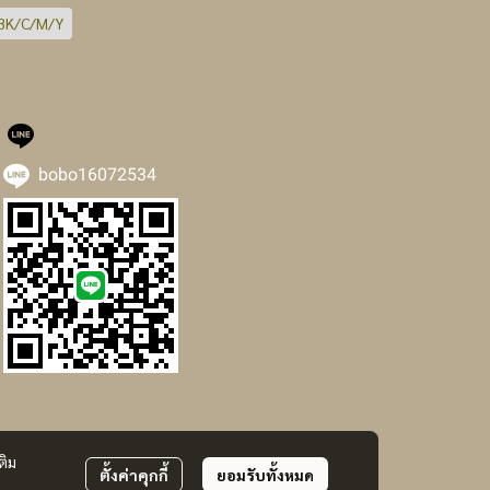
BK/C/M/Y
bobo16072534
ติม
ตั้งค่าคุกกี้
ยอมรับทั้งหมด