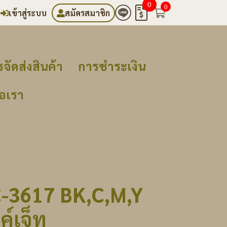
0
0
เข้าสู่ระบบ
สมัครสมาชิก
จัดส่งสินค้า
การชำระเงิน
่อเรา
C-3617 BK,C,M,Y
ค์เจ็ท