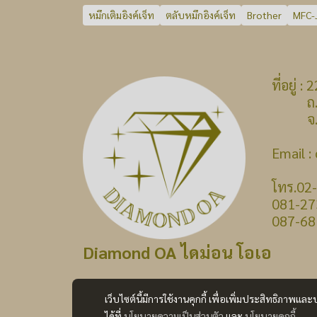
หมึกเติมอิงค์เจ็ท
ตลับหมึกอิงค์เจ็ท
Brother
MFC-
ที่อยู่
ถ.บางก
จ.นนท
Email 
โทร.02
081-27
087-68
Diamond OA ไดม่อน โอเอ
เว็บไซต์นี้มีการใช้งานคุกกี้ เพื่อเพิ่มประสิทธิภาพ
ได้ที่
นโยบายความเป็นส่วนตัว
และ
นโยบายคุกกี้