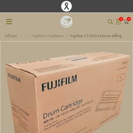
0
0
หน้าแรก
...
FujiFilm / FujiXerox
Fujiflim CT351134 Drum ตลับชุดดรัม