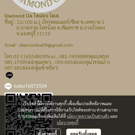
Diamond OA ไดม่อน โอเอ
ที่อยู่ : 22/100 ม.2 ภัทรคอมเมอร์เชียล ซ.เทศบาล 2
ถ.บางกรวย-ไทรน้อย ต.พิมลราช อ.บางบัวทอง
จ.นนทบุรี 11110
Email : diamondoa09@gmail.com
โทร.02-1165548(Office) , 082-3959888(คุณนพรุจ)
081-2739544(คุณยุพา) , 095-0654646(คุณวรรณภา)
087-6818444(คุณชาคริยา)
bobo16072534
เว็บไซต์นี้มีการใช้งานคุกกี้ เพื่อเพิ่มประสิทธิภาพและ
ประสบการณ์ที่ดีในการใช้งานเว็บไซต์ของท่าน ท่านสามารถ
อ่านรายละเอียดเพิ่มเติมได้ที่
นโยบายความเป็นส่วนตัว
และ
นโยบายคุกกี้
ตั้งค่าคุกกี้
ยอมรับทั้งหมด