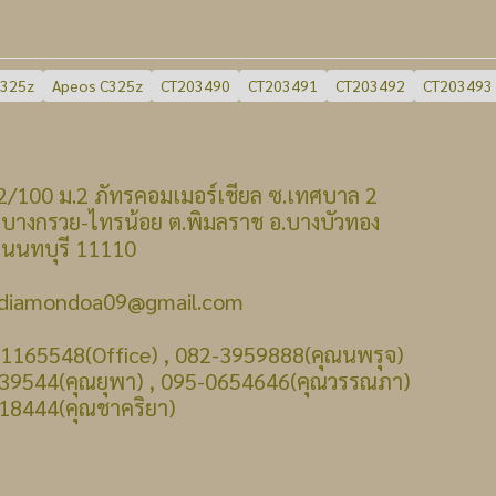
C325z
Apeos C325z
CT203490
CT203491
CT203492
CT203493
 : 22/100 ม.2 ภัทรคอมเมอร์เชียล ซ.เทศบาล 2
รวย-ไทรน้อย ต.พิมลราช อ.บางบัวทอง
บุรี 11110
: diamondoa09@gmail.com
-1165548(Office) , 082-3959888(คุณนพรุจ)
39544(คุณยุพา) , 095-0654646(คุณวรรณภา)
18444(คุณชาคริยา)