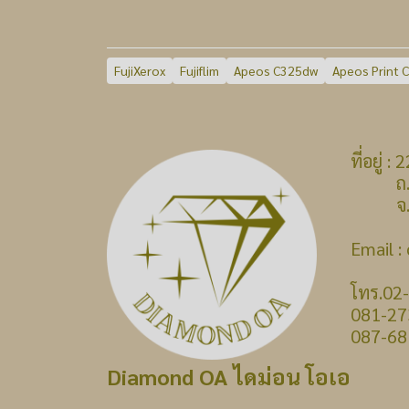
FujiXerox
Fujiflim
Apeos C325dw
Apeos Print 
ที่อยู่
ถ.บางก
จ.นนท
Email 
โทร.02
081-27
087-68
Diamond OA ไดม่อน โอเอ