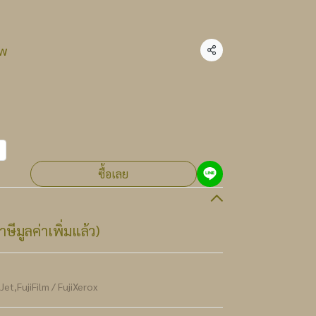
ow
แชร์
ซื้อเลย
ษีมูลค่าเพิ่มแล้ว)
rJet
,
FujiFilm / FujiXerox