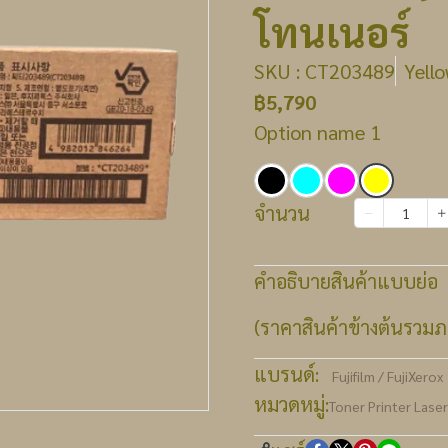
โทนเนอร์
SKU : CT203489
Yell
฿5,790
Option name 1
จำนวน
เพิ่มลงตะกร้า
คำอธิบายสินค้าแบบย่อ
(ราคาสินค้าข้างต้นรวมภา
แบรนด์:
Fujifilm / FujiXerox
หมวดหมู่:
Toner Printer Lase