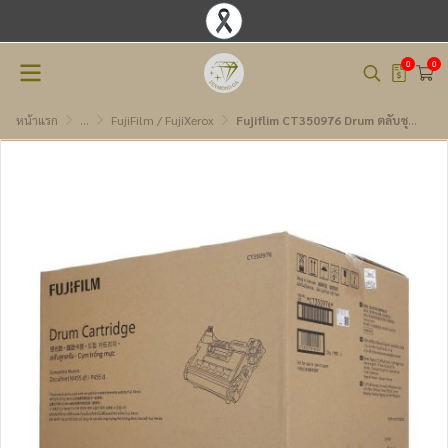
0
0
หน้าแรก
...
FujiFilm / FujiXerox
Fujiflim CT350976 Drum ตลับชุดดรัม