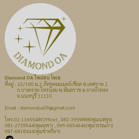
Diamond OA ไดม่อน โอเอ
ที่อยู่ : 22/100 ม.2 ภัทรคอมเมอร์เชียล ซ.เทศบาล 2
ถ.บางกรวย-ไทรน้อย ต.พิมลราช อ.บางบัวทอง
จ.นนทบุรี 11110
Email : diamondoa09@gmail.com
โทร.02-1165548(Office) , 082-3959888(คุณนพรุจ)
081-2739544(คุณยุพา) , 095-0654646(คุณวรรณภา)
087-6818444(คุณชาคริยา)