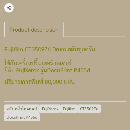
แชร์
Product description
Fujiflim CT350976 Drum ตลับชุดดรัม
ใช้กับเครื่องปริ้นเตอร์ เลเซอร์
ยี่ห้อ FujiXerox รุ่น
DocuPrint P455d
ปริมาณการพิมพ์ 80,000 แผ่น
ตลับหมึกโทนเนอร์
FujiXerox
Fujiflim
CT350976
DocuPrint P455d