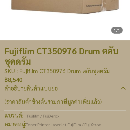
1/1
Fujiflim CT350976 Drum ตลับ
ชุดดรัม
SKU : Fujiflim CT350976 Drum ตลับชุดดรัม
฿8,540
คำอธิบายสินค้าแบบย่อ
(ราคาสินค้าข้างต้นรวมภาษีมูลค่าเพิ่มแล้ว)
แบรนด์:
Fujifilm / FujiXerox
หมวดหมู่:
Toner Printer LaserJet
,
FujiFilm / FujiXerox