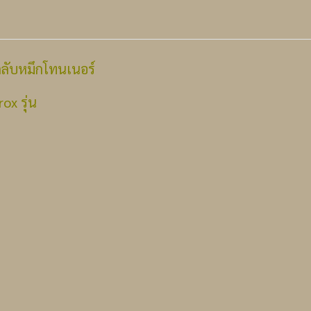
ตลับหมึกโทนเนอร์
rox รุ่น