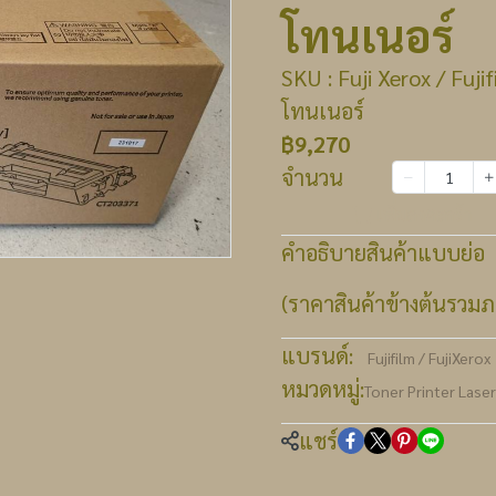
โทนเนอร์
SKU : Fuji Xerox / Fuj
โทนเนอร์
฿9,270
จำนวน
เพิ่มลงตะกร้า
คำอธิบายสินค้าแบบย่อ
(ราคาสินค้าข้างต้นรวมภา
แบรนด์:
Fujifilm / FujiXerox
หมวดหมู่:
Toner Printer Lase
แชร์