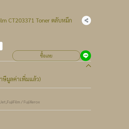
ifilm CT203371 Toner ตลับหมึก
แชร์
ซื้อเลย
ษีมูลค่าเพิ่มแล้ว)
rJet
,
FujiFilm / FujiXerox