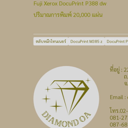
Fuji Xerox DocuPrint P388 dw
ปริมาณการพิมพ์ 20,000 แผ่น
ตลับหมึกโทนเนอร์
DocuPrint M385 z
DocuPrint 
ที่อยู่
ถ.บางก
จ.นนท
Email 
โทร.02
081-27
087-68