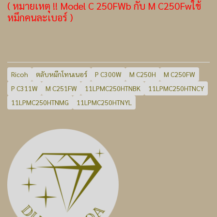
( หมายเหตุ !! Model C 250FWb กับ M C250Fwใช้
หมึกคนละเบอร์ )
Ricoh
ตลับหมึกโทนเนอร์
P C300W
M C250H
M C250FW
P C311W
M C251FW
11LPMC250HTNBK
11LPMC250HTNCY
11LPMC250HTNMG
11LPMC250HTNYL