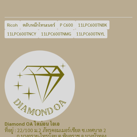
Ricoh
ตลับหมึกโทนเนอร์
P C600
11LPC600TNBK
11LPC600TNCY
11LPC600TNMG
11LPC600TNYL
Diamond OA ไดม่อน โอเอ
ที่อยู่ : 22/100 ม.2 ภัทรคอมเมอร์เชียล ซ.เทศบาล 2
ถ.บางกรวย-ไทรน้อย ต.พิมลราช อ.บางบัวทอง