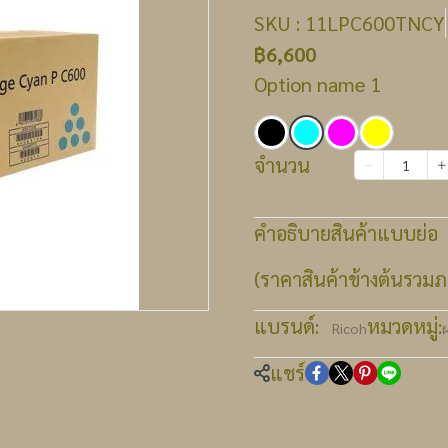
SKU : 11LPC600TNCY
฿6,600
Option name 1
จำนวน
เพิ่มลงตะกร้า
คำอธิบายสินค้าแบบย่อ
(ราคาสินค้าข้างต้นรวมภา
แบรนด์:
หมวดหมู่:
Ricoh
แชร์