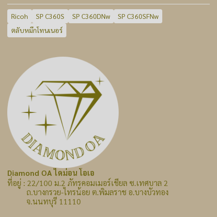
Ricoh
SP C360S
SP C360DNw
SP C360SFNw
ตลับหมึกโทนเนอร์
Diamond OA ไดม่อน โอเอ
ที่อยู่ : 22/100 ม.2 ภัทรคอมเมอร์เชียล ซ.เทศบาล 2
ถ.บางกรวย-ไทรน้อย ต.พิมลราช อ.บางบัวทอง
จ.นนทบุรี 11110