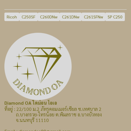
Ricoh
C250SF
C260DNw
C261DNw
C261SFNw
SP C250
Diamond OA ไดม่อน โอเอ
ที่อยู่ : 22/100 ม.2 ภัทรคอมเมอร์เชียล ซ.เทศบาล 2
ถ.บางกรวย-ไทรน้อย ต.พิมลราช อ.บางบัวทอง
จ.นนทบุรี 11110