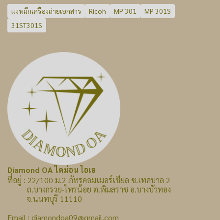
ผงหมึกเครื่องถ่ายเอกสาร
Ricoh
MP 301
MP 301S
31ST301S
Diamond OA ไดม่อน โอเอ
ที่อยู่ : 22/100 ม.2 ภัทรคอมเมอร์เชียล ซ.เทศบาล 2
ถ.บางกรวย-ไทรน้อย ต.พิมลราช อ.บางบัวทอง
จ.นนทบุรี 11110
Email : diamondoa09@gmail.com