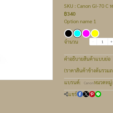
SKU : Canon GI-70 C หมึ
฿340
Option name 1
จำนวน
เพิ่มลงตะกร้า
คำอธิบายสินค้าแบบย่อ
(ราคาสินค้าข้างต้นรวมภา
แบรนด์:
หมวดหมู่:
Canon
แชร์