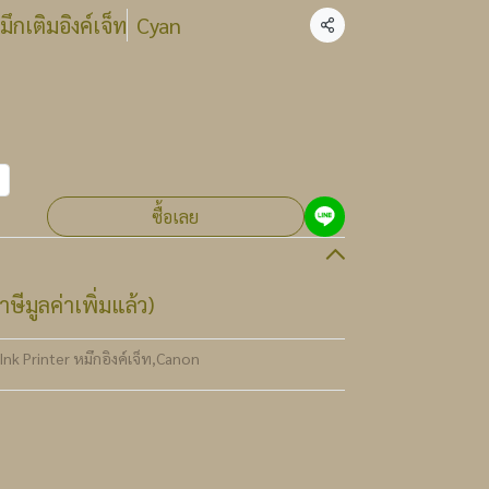
กเติมอิงค์เจ็ท
Cyan
แชร์
ซื้อเลย
ษีมูลค่าเพิ่มแล้ว)
Ink Printer หมึกอิงค์เจ็ท
,
Canon