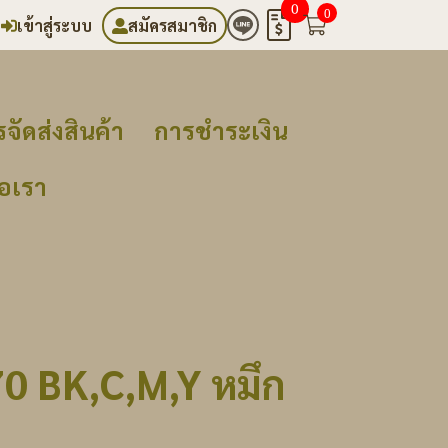
0
0
เข้าสู่ระบบ
สมัครสมาชิก
จัดส่งสินค้า
การชำระเงิน
่อเรา
0 BK,C,M,Y หมึก
ท