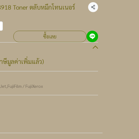
3918 Toner ตลับหมึกโทนเนอร์
แชร์
ซื้อเลย
ษีมูลค่าเพิ่มแล้ว)
rJet
,
FujiFilm / FujiXerox