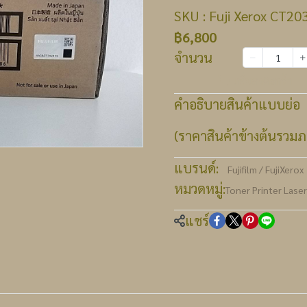
SKU : Fuji Xerox CT20
฿6,800
จำนวน
เพิ่มลงตะกร้า
คำอธิบายสินค้าแบบย่อ
(ราคาสินค้าข้างต้นรวมภา
แบรนด์:
Fujifilm / FujiXerox
หมวดหมู่:
Toner Printer Lase
แชร์