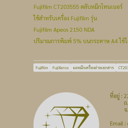
Fujifilm CT203555 ตลับหมึกโทนเนอร์
ใช้สำหรับเครื่อง Fujifilm รุ่น
Fujifilm Apeos 2150 NDA
ปริมาณการพิมพ์ 5% บนกระดาษ A4 ใช้ได
Fujifilm
FujiXerox
ผงหมึกเครื่องถ่ายเอกสาร
CT20
ที่อยู่
ถ.บางก
จ.นนท
Email 