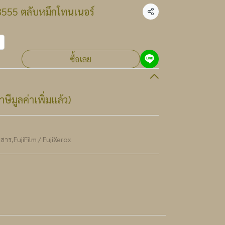
3555 ตลับหมึกโทนเนอร์
แชร์
ซื้อเลย
ษีมูลค่าเพิ่มแล้ว)
กสาร
,
FujiFilm / FujiXerox