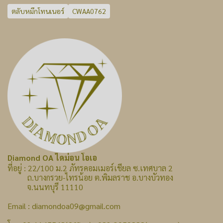
ตลับหมึกโทนเนอร์
CWAA0762
Diamond OA ไดม่อน โอเอ
ที่อยู่ : 22/100 ม.2 ภัทรคอมเมอร์เชียล ซ.เทศบาล 2
ถ.บางกรวย-ไทรน้อย ต.พิมลราช อ.บางบัวทอง
จ.นนทบุรี 11110
Email : diamondoa09@gmail.com