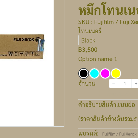
หมึกโทนเนอ
SKU : Fujifilm / Fuji 
โทนเนอร์
Black
฿3,500
Option name 1
จำนวน
เพิ่มลงตะกร้า
คำอธิบายสินค้าแบบย่อ
(ราคาสินค้าข้างต้นรวมภา
แบรนด์:
Fujifilm / FujiXerox