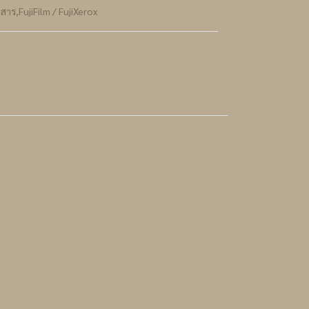
กสาร
,
FujiFilm / FujiXerox