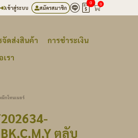
0
0
เข้าสู่ระบบ
สมัครสมาชิก
จัดส่งสินค้า
การชำระเงิน
่อเรา
หมึกโทนเนอร์
T202634-
BK,C,M,Y ตลับ