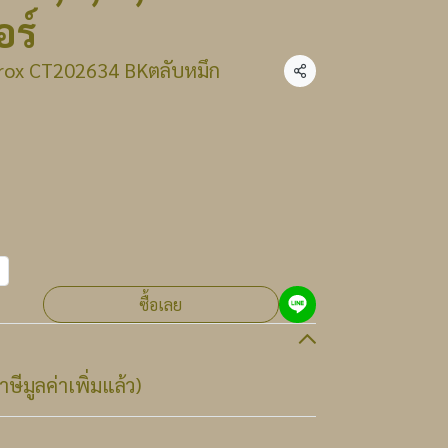
ร์
Xerox CT202634 BKตลับหมึก
แชร์
ซื้อเลย
ษีมูลค่าเพิ่มแล้ว)