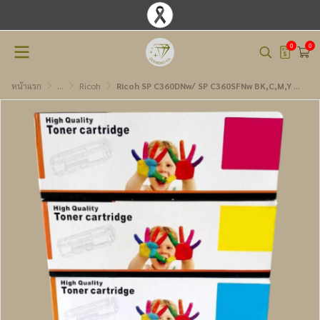
0
0
หน้าแรก
...
Ricoh
Ricoh SP C360DNw/ SP C360SFNw BK,C,M,Y ตลับหมึกเทียบเท่า