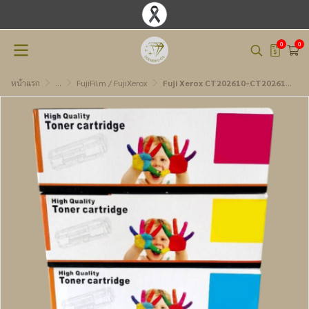
0
0
หน้าแรก
...
FujiFilm / FujiXerox
Fuji Xerox CT202610-CT202613 BK,C,M,Y ตลับหมึกเทียบเท่า