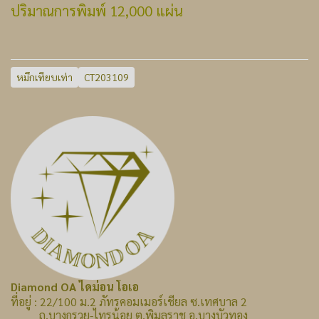
ปริมาณการพิมพ์ 12,000 แผ่น
หมึกเทียบเท่า
CT203109
Diamond OA ไดม่อน โอเอ
ที่อยู่ : 22/100 ม.2 ภัทรคอมเมอร์เชียล ซ.เทศบาล 2
ถ.บางกรวย-ไทรน้อย ต.พิมลราช อ.บางบัวทอง