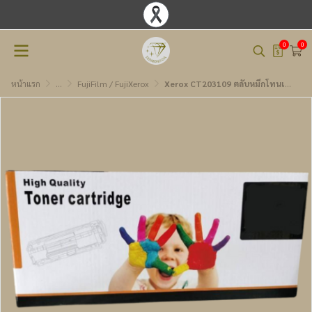
0
0
หน้าแรก
...
FujiFilm / FujiXerox
Xerox CT203109 ตลับหมึกโทนเนอร์เทียบเท่า