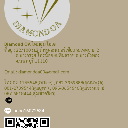
Diamond OA ไดม่อน โอเอ
ที่อยู่ : 22/100 ม.2 ภัทรคอมเมอร์เชียล ซ.เทศบาล 2
ถ.บางกรวย-ไทรน้อย ต.พิมลราช อ.บางบัวทอง
จ.นนทบุรี 11110
Email : diamondoa09@gmail.com
โทร.02-1165548(Office) , 082-3959888(คุณนพรุจ)
081-2739544(คุณยุพา) , 095-0654646(คุณวรรณภา)
087-6818444(คุณชาคริยา)
bobo16072534