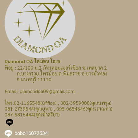
Diamond OA ไดม่อน โอเอ
ที่อยู่ : 22/100 ม.2 ภัทรคอมเมอร์เชียล ซ.เทศบาล 2
ถ.บางกรวย-ไทรน้อย ต.พิมลราช อ.บางบัวทอง
จ.นนทบุรี 11110
Email : diamondoa09@gmail.com
โทร.02-1165548(Office) , 082-3959888(คุณนพรุจ)
081-2739544(คุณยุพา) , 095-0654646(คุณวรรณภา)
087-6818444(คุณชาคริยา)
bobo16072534